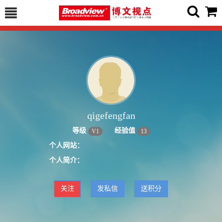
qigefengfan
等级
经验值
V
1
13
个人网站：
个人简介：
关注
发私信
送积分