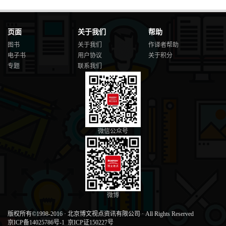
页面
关于我们
帮助
图书
关于我们
作译者帮助
电子书
用户协议
关于积分
专题
联系我们
微信公众号
微博
版权所有©1998-2016
·
北京博文视点资讯有限公司
·
All Rights Reserved
京ICP备14025786号-1
京ICP证150227号