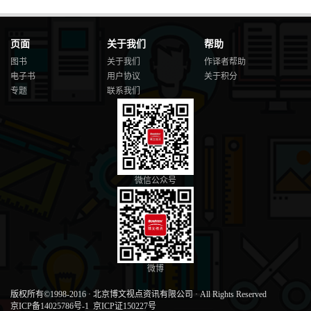
页面
关于我们
帮助
图书
关于我们
作译者帮助
电子书
用户协议
关于积分
专题
联系我们
微信公众号
微博
版权所有©1998-2016
·
北京博文视点资讯有限公司
·
All Rights Reserved
京ICP备14025786号-1
京ICP证150227号