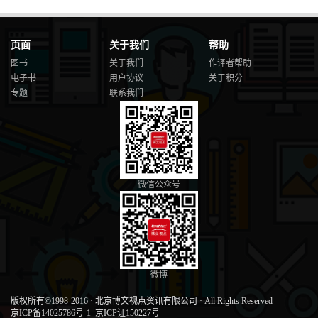
页面
关于我们
帮助
图书
关于我们
作译者帮助
电子书
用户协议
关于积分
专题
联系我们
微信公众号
微博
版权所有©1998-2016
·
北京博文视点资讯有限公司
·
All Rights Reserved
京ICP备14025786号-1
京ICP证150227号