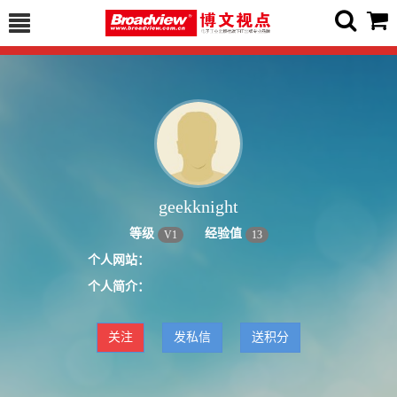
geekknight
等级
经验值
V
1
13
个人网站：
个人简介：
关注
发私信
送积分