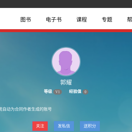
图书
电子书
课程
专题
郭耀
等级
经验值
V
1
0
统自动为合同作者生成的账号
关注
发私信
送积分