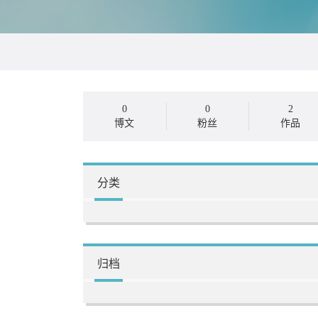
0
0
2
博文
粉丝
作品
分类
归档