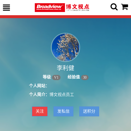
李利健
等级
经验值
V
1
30
个人网站：
个人简介：
博文视点员工
关注
发私信
送积分