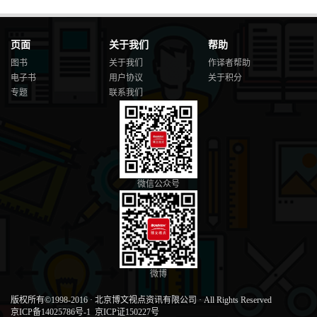
页面
关于我们
帮助
图书
关于我们
作译者帮助
电子书
用户协议
关于积分
专题
联系我们
微信公众号
微博
版权所有©1998-2016
·
北京博文视点资讯有限公司
·
All Rights Reserved
京ICP备14025786号-1
京ICP证150227号