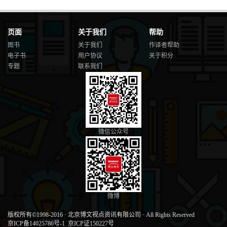
页面
关于我们
帮助
图书
关于我们
作译者帮助
电子书
用户协议
关于积分
专题
联系我们
微信公众号
微博
版权所有©1998-2016
·
北京博文视点资讯有限公司
·
All Rights Reserved
京ICP备14025786号-1
京ICP证150227号