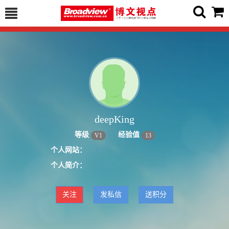
deepKing
等级
经验值
V
1
13
个人网站：
个人简介：
关注
发私信
送积分