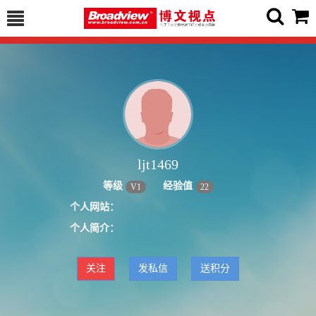
ljt1469
等级
经验值
V
1
22
个人网站：
个人简介：
关注
发私信
送积分