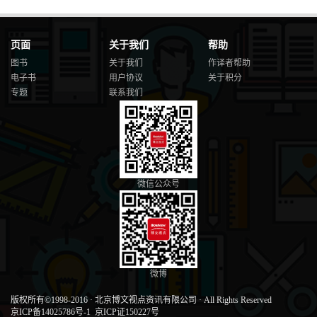
页面
关于我们
帮助
图书
关于我们
作译者帮助
电子书
用户协议
关于积分
专题
联系我们
微信公众号
微博
版权所有©1998-2016
·
北京博文视点资讯有限公司
·
All Rights Reserved
京ICP备14025786号-1
京ICP证150227号