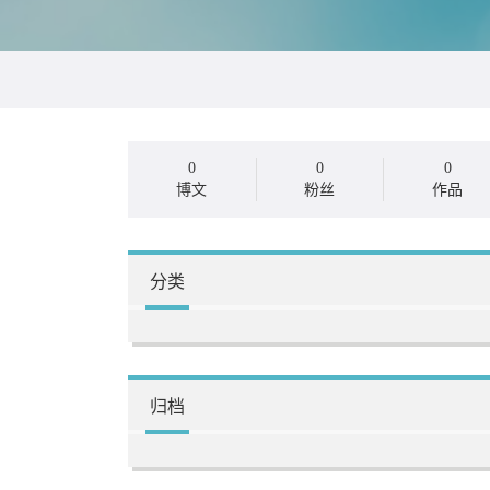
0
0
0
博文
粉丝
作品
分类
归档