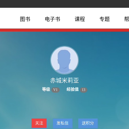
图书
电子书
课程
专题
赤城米莉亚
等级
经验值
V
1
13
关注
发私信
送积分