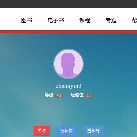
图书
电子书
课程
专题
zhengyin0
等级
经验值
V
1
13
关注
发私信
送积分