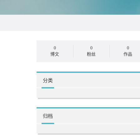
0
0
0
博文
粉丝
作品
分类
归档