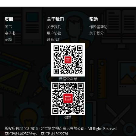
页面
关于我们
帮助
图书
关于我们
作译者帮助
电子书
用户协议
关于积分
专题
联系我们
微信公众号
微博
版权所有©1998-2016
·
北京博文视点资讯有限公司
·
All Rights Reserved
京ICP备14025786号-1
京ICP证150227号