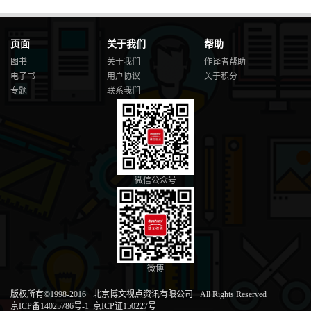
页面
关于我们
帮助
图书
关于我们
作译者帮助
电子书
用户协议
关于积分
专题
联系我们
微信公众号
微博
版权所有©1998-2016
·
北京博文视点资讯有限公司
·
All Rights Reserved
京ICP备14025786号-1
京ICP证150227号