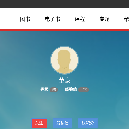
图书
电子书
课程
专题
董豪
等级
经验值
V
5
1.0K
关注
发私信
送积分