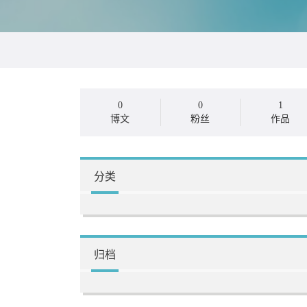
0
0
1
博文
粉丝
作品
分类
归档