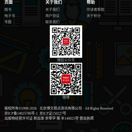
页面
关于我们
帮助
图书
关于我们
作译者帮助
电子书
用户协议
关于积分
专题
联系我们
微信公众号
微博
版权所有©1998-2016
·
北京博文视点资讯有限公司
·
All Rights Reserved
京ICP备14025786号-1
京ICP证150227号
出版物经营许可证 新出发 京零字 第 丰140025号
营业执照