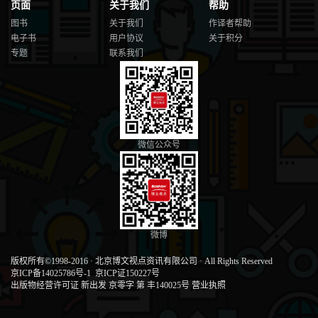
页面
关于我们
帮助
图书
关于我们
作译者帮助
电子书
用户协议
关于积分
专题
联系我们
微信公众号
微博
版权所有©1998-2016
·
北京博文视点资讯有限公司
·
All Rights Reserved
京ICP备14025786号-1
京ICP证150227号
出版物经营许可证 新出发 京零字 第 丰140025号
营业执照