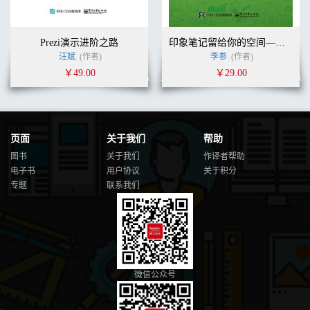
Prezi演示进阶之路
印象笔记留给你的空间——Evernote伴你成长（双色）
汪斌
(作者)
李参
(作者)
￥49.00
￥29.00
页面
关于我们
帮助
图书
关于我们
作译者帮助
电子书
用户协议
关于积分
专题
联系我们
微信公众号