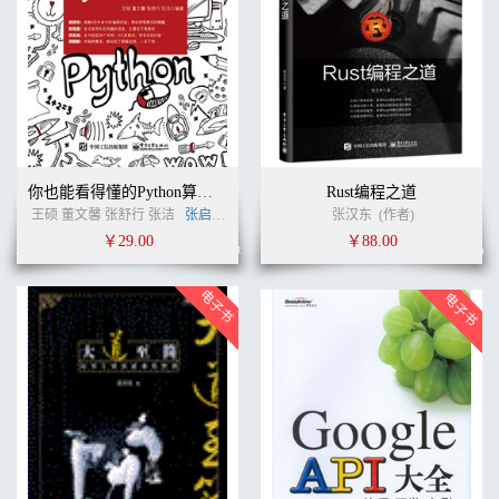
你也能看得懂的Python算法书
Rust编程之道
王硕 董文馨 张舒行 张洁
张启玉
(作者)
张汉东
(作者)
￥29.00
￥88.00