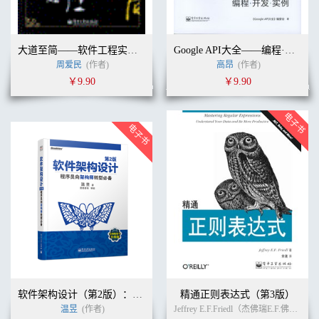
大道至简——软件工程实践者的思想
Google API大全——编程·开发·实例
周爱民
(作者)
高昂
(作者)
￥9.90
￥9.90
软件架构设计（第2版）：程序员向架构师转型必备
精通正则表达式（第3版）
温昱
(作者)
Jeffrey E.F.Friedl（杰佛瑞E.F.佛瑞德） (作者)