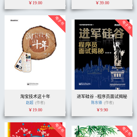
￥19.00
￥39.00
淘宝技术这十年
进军硅谷 –程序员面试揭秘
赵超
(作者)
陈东锋
(作者)
￥19.00
￥9.90