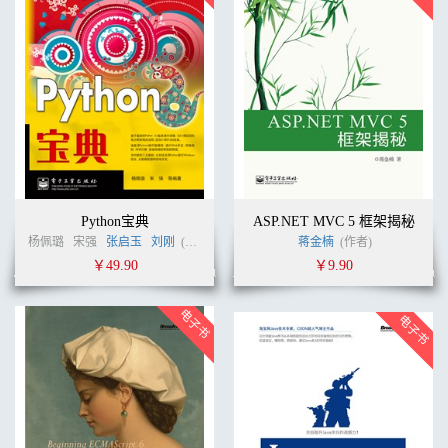
Python宝典
ASP.NET MVC 5 框架揭秘
杨佩璐
宋强
张启玉
刘刚
(作者)
蒋金楠
(作者)
￥49.90
￥9.90