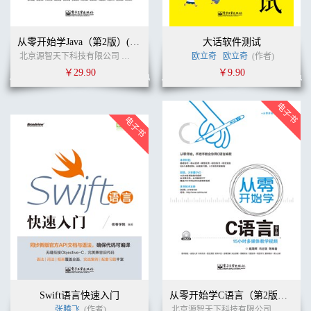
从零开始学Java（第2版）(含CD光盘1张)
大话软件测试
北京源智天下科技有限公司
张启玉
刘刚
(作者)
欧立奇
欧立奇
(作者)
￥29.90
￥9.90
Swift语言快速入门
从零开始学C语言（第2版）(含DVD光盘1张)
张腾飞
(作者)
北京源智天下科技有限公司
张启玉