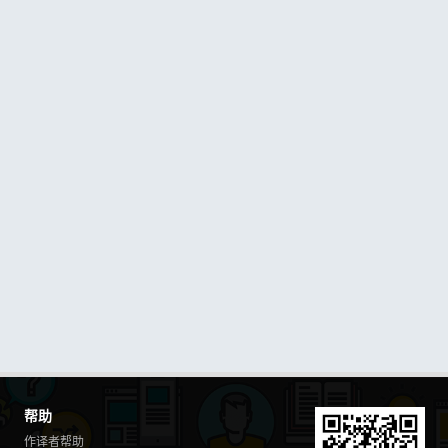
帮助
作译者帮助