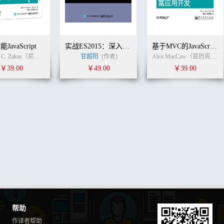
JavaScript
实战ES2015：深入现代JavaScript 应用开发
基于MVC的JavaScript Web富应用开发
Nicholas C. Zakas（尼古拉斯.泽卡斯） (作者)
甘超阳
丁琛
(作者)
丁琛
(译者)
Alex MacCaw（亚历克斯·麦卡劳） (作者)
￥39.00
￥49.00
￥39.00
帮助
作译者帮助