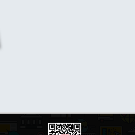
李晶
(译者)