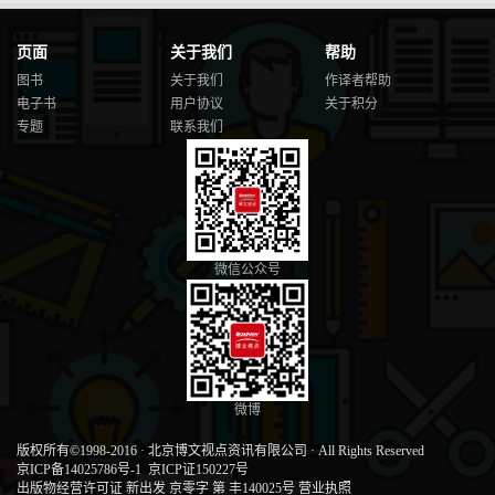
页面
关于我们
帮助
图书
关于我们
作译者帮助
电子书
用户协议
关于积分
专题
联系我们
微信公众号
微博
版权所有©1998-2016
·
北京博文视点资讯有限公司
·
All Rights Reserved
京ICP备14025786号-1
京ICP证150227号
出版物经营许可证 新出发 京零字 第 丰140025号
营业执照