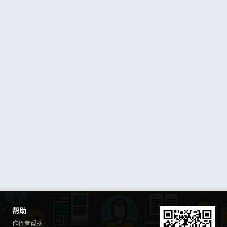
帮助
作译者帮助