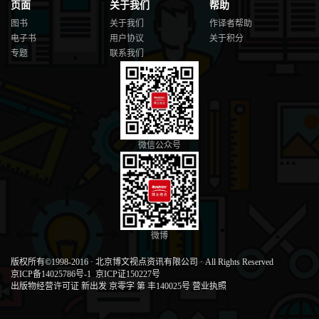
页面
关于我们
帮助
图书
关于我们
作译者帮助
电子书
用户协议
关于积分
专题
联系我们
微信公众号
微博
版权所有©1998-2016
·
北京博文视点资讯有限公司
·
All Rights Reserved
京ICP备14025786号-1
京ICP证150227号
出版物经营许可证 新出发 京零字 第 丰140025号
营业执照