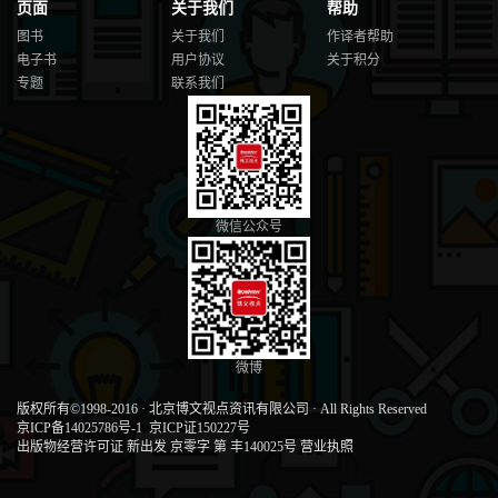
页面
关于我们
帮助
图书
关于我们
作译者帮助
电子书
用户协议
关于积分
专题
联系我们
微信公众号
微博
版权所有©1998-2016
·
北京博文视点资讯有限公司
·
All Rights Reserved
京ICP备14025786号-1
京ICP证150227号
出版物经营许可证 新出发 京零字 第 丰140025号
营业执照