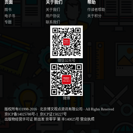
页面
关于我们
帮助
图书
关于我们
作译者帮助
电子书
用户协议
关于积分
专题
联系我们
微信公众号
微博
版权所有©1998-2016
·
北京博文视点资讯有限公司
·
All Rights Reserved
京ICP备14025786号-1
京ICP证150227号
出版物经营许可证 新出发 京零字 第 丰140025号
营业执照