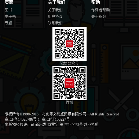
页面
关于我们
帮助
图书
关于我们
作译者帮助
电子书
用户协议
关于积分
专题
联系我们
微信公众号
微博
版权所有©1998-2016
·
北京博文视点资讯有限公司
·
All Rights Reserved
京ICP备14025786号-1
京ICP证150227号
出版物经营许可证 新出发 京零字 第 丰140025号
营业执照