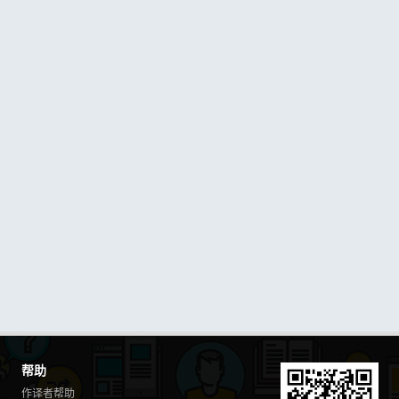
帮助
作译者帮助