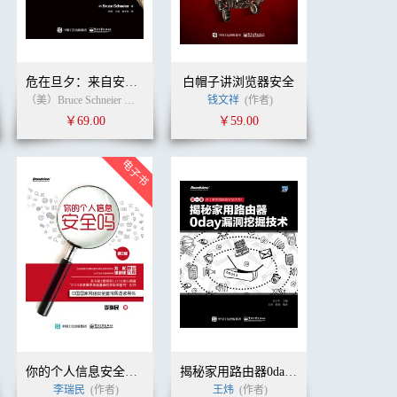
危在旦夕：来自安全大师的154条忠告
白帽子讲浏览器安全
（美）Bruce Schneier （布鲁斯 施奈德 ） (作者)
钱文祥
(作者)
戴士剑
戴士剑
(译者)
￥69.00
￥59.00
你的个人信息安全吗（第2版）
揭秘家用路由器0day漏洞挖掘技术
李瑞民
(作者)
王炜
(作者)