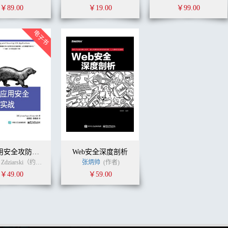
￥89.00
￥19.00
￥99.00
iOS应用安全攻防实战
Web安全深度剖析
Jonathan Zdziarski（约翰坦.斯的扎斯克） (作者)
张炳帅
(作者)
肖梓航
(译者)
￥49.00
￥59.00