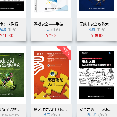
漏洞战争：软件漏洞分析精要
游戏安全——手游安全技术入门
无线电安全攻防大揭秘
桠泉
(作者)
丁芸
(作者)
杨卿
(作者)
￥119.00
￥79.00
￥49.00
Android 安全架构深究
黑客攻防入门（畅销升级版）
安全之路——Web渗透技术及实战案例解析（第2版）
（美）Nikolay Elenkov（尼古拉 埃伦科夫 ） (作者)
罗亮
(作者)
诸葛建伟
(译者)
陈小兵
(作者)