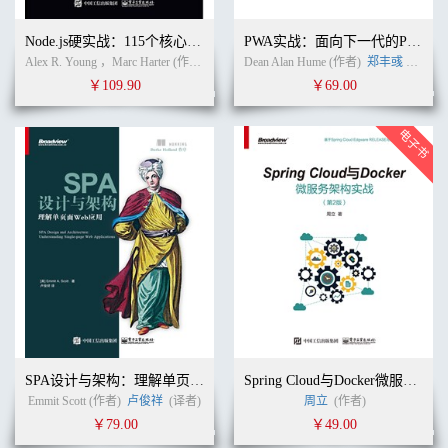
Node.js硬实战：115个核心技巧
PWA实战：面向下一代的Progressive Web APP
Alex R. Young ，Marc Harter (作者)
李旭翔
Dean Alan Hume (作者)
(译者)
郑丰彧
(译者)
￥109.90
￥69.00
SPA设计与架构：理解单页面Web应用
Spring Cloud与Docker微服务架构实战（第2版）
Emmit Scott (作者)
卢俊祥
(译者)
周立
(作者)
￥79.00
￥49.00