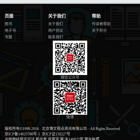
页面
关于我们
帮助
图书
关于我们
作译者帮助
电子书
用户协议
关于积分
专题
联系我们
微信公众号
微博
版权所有©1998-2016
·
北京博文视点资讯有限公司
·
All Rights Reserved
京ICP备14025786号-1
京ICP证150227号
出版物经营许可证 新出发 京零字 第 丰140025号
营业执照