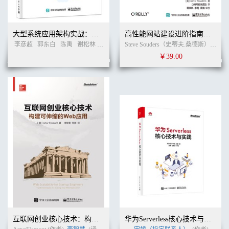
大型系统应用架构实战：部署、容灾、性能优化
高性能网站建设进阶指南：Web开发者性能优化最佳实践
李彦超
郭东白
陈禹
谢松林
周志伟
桑植
(作者)
Steve Souders（史蒂夫.桑德斯） (作者)
￥39.00
互联网创业核心技术：构建可伸缩的web应用
华为Serverless核心技术与实践