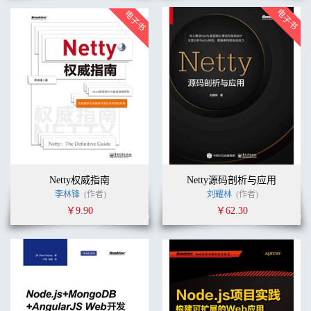
Netty权威指南
Netty源码剖析与应用
李林锋
(作者)
刘耀林
(作者)
￥9.90
￥62.30