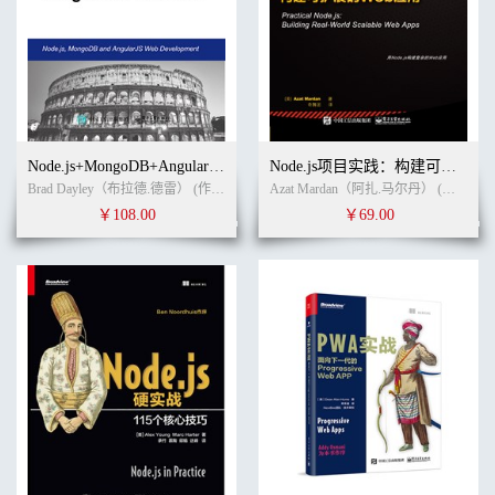
Node.js+MongoDB+AngularJS Web开发
Node.js项目实践：构建可扩展的Web应用
Brad Dayley（布拉德.德雷） (作者)
卢涛
(译者)
Azat Mardan（阿扎.马尔丹） (作者)
陈
￥108.00
￥69.00