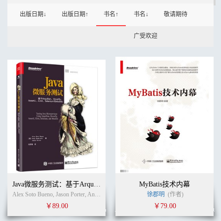
出版日期↓
出版日期↑
书名↑
书名↓
敬请期待
广受欢迎
Java微服务测试：基于Arquillian、Hoverfly、AssertJ、JUnit、Selenium与Mockito
MyBatis技术内幕
Alex Soto Bueno, Jason Porter, Andy Gumbrecht (作者)
徐郡明
刘梦馨
(作者)
(译者)
￥89.00
￥79.00