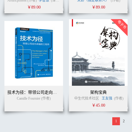
ArturEjsmont (作者)
李智慧
(译者)
宋娇（指定联系人）
(作者)
￥89.00
￥89.00
技术为径：带领公司走向卓越的工程师
架构宝典
Camille Fournier (作者)
中生代技术社区
王友强
(作者)
￥45.00
1
2