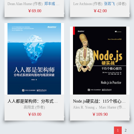
Dean Alan Hume (作者)
郑丰彧
(译者)
Lee Atchison (作者)
张若飞
(译者)
￥69.00
￥42.00
人人都是架构师：分布式系统架构落地与瓶颈突破
Node.js硬实战：115个核心技巧
高翔龙 (作者)
Alex R. Young ，Marc Harter (作者)
李
￥69.00
￥109.90
1
2