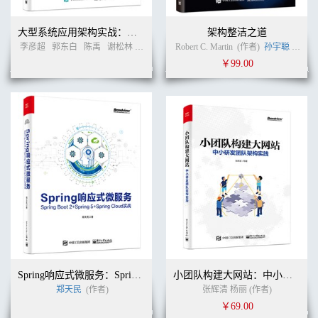
大型系统应用架构实战：部署、容灾、性能优化
架构整洁之道
李彦超
郭东白
陈禹
谢松林
周志伟
桑植
Robert C. Martin
(作者)
(作者)
孙宇聪
(译者)
￥99.00
Spring响应式微服务：Spring Boot 2+Spring 5+Spring Cloud实战
小团队构建大网站：中小研发团队架构实践
郑天民
(作者)
张辉清 杨丽 (作者)
￥69.00