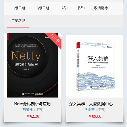
出版日期↓
出版日期↑
书名↑
书名↓
敬请期待
广受欢迎
Netty源码剖析与应用
深入集群：大型数据中心资源调度与管理
刘耀林
(作者)
李雨前
(作者)
￥62.30
￥89.00