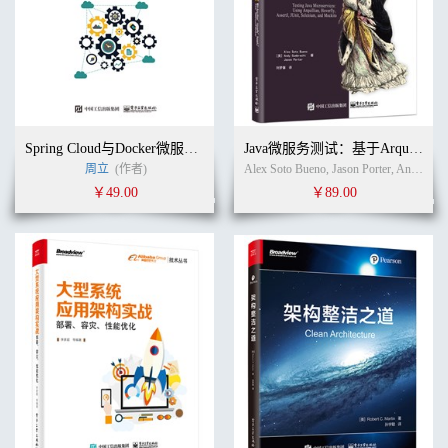
Spring Cloud与Docker微服务架构实战（第2版）
Java微服务测试：基于Arquillian、Hoverfly、AssertJ、JUnit、Selenium与Mockito
周立
(作者)
Alex Soto Bueno, Jason Porter, Andy Gumbrecht (作者)
￥49.00
￥89.00