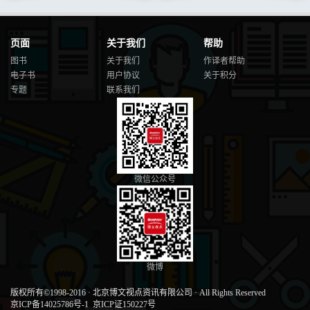
页面
关于我们
帮助
图书
关于我们
作译者帮助
电子书
用户协议
关于积分
专题
联系我们
微信公众号
微博
版权所有©1998-2016
·
北京博文视点资讯有限公司
·
All Rights Reserved
京ICP备14025786号-1
京ICP证150227号