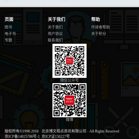
页面
关于我们
帮助
图书
关于我们
作译者帮助
电子书
用户协议
关于积分
专题
联系我们
微信公众号
微博
版权所有©1998-2016
·
北京博文视点资讯有限公司
·
All Rights Reserved
京ICP备14025786号-1
京ICP证150227号