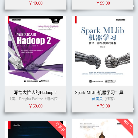
￥49.00
￥99.00
写给大忙人的Hadoop 2
Spark MLlib机器学习：算法、源码及实战详解
（美）Douglas Eadline（道格拉斯·伊德理恩） (作者)
黄美灵
卢涛
(译者)
(作者)
￥69.00
￥79.00