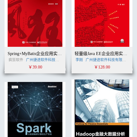
Spring+MyBatis企业应用实战（第2版）
轻量级Java EE企业应用实战（第5版）——Struts 2+Spring 5+Hibernate 5/JPA 2整合开发
疯狂软件
广州捷途软件科技有限公司
李刚
李刚
(作者)
广州捷途软件科技有限公司
李
￥39.00
￥128.00