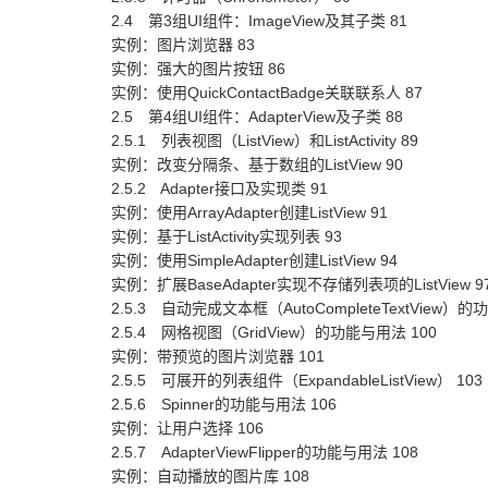
2.4 第3组UI组件：ImageView及其子类 81
实例：图片浏览器 83
实例：强大的图片按钮 86
实例：使用QuickContactBadge关联联系人 87
2.5 第4组UI组件：AdapterView及子类 88
2.5.1 列表视图（ListView）和ListActivity 89
实例：改变分隔条、基于数组的ListView 90
2.5.2 Adapter接口及实现类 91
实例：使用ArrayAdapter创建ListView 91
实例：基于ListActivity实现列表 93
实例：使用SimpleAdapter创建ListView 94
实例：扩展BaseAdapter实现不存储列表项的ListView 9
2.5.3 自动完成文本框（AutoCompleteTextView）的
2.5.4 网格视图（GridView）的功能与用法 100
实例：带预览的图片浏览器 101
2.5.5 可展开的列表组件（ExpandableListView） 103
2.5.6 Spinner的功能与用法 106
实例：让用户选择 106
2.5.7 AdapterViewFlipper的功能与用法 108
实例：自动播放的图片库 108