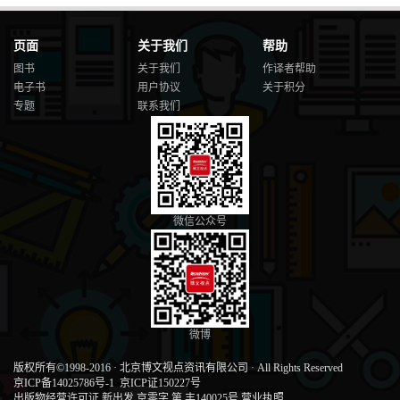
页面
关于我们
帮助
图书
关于我们
作译者帮助
电子书
用户协议
关于积分
专题
联系我们
微信公众号
微博
版权所有©1998-2016
·
北京博文视点资讯有限公司
·
All Rights Reserved
京ICP备14025786号-1
京ICP证150227号
出版物经营许可证 新出发 京零字 第 丰140025号
营业执照