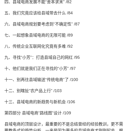
四、县域电商发展不能“舍本求末” /82
五、我们究竟应该给县域带去什么 /84
六、县域电商规划要考虑到“不确定性” /87
七、一起想象县域电商的无限可能 /89
八、传统企业互联网化究竟有多难 /92
九、寻找“小芳”：打造县域自己的网红 /95
十、他们就是我们正在寻找的“小芳” /97
十一、别再往县域输送“传统电商”了 /100
十二、别瞎扯“农产品上行” /103
十三、县域电商的新趋势与新机会 /106
第四部分 县域电商“路线图”设计 /109
县域电商的顶层设计，最重要的不是总结曾经的经验教训，更不需
要教条式的趋势分析。一来是因为更多的县域电商才刚刚起步，根