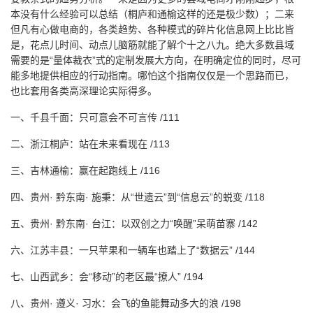
本没有什么经验可以总结（桐庐和通榆这样的还是极少数）；二来
但凡有心做电商的，各类趋势、各种模式的碎片化信息网上比比皆
是，花点儿时间、动点儿脑筋就能了解个十之八九。绝大多数县域
需要的是“量体裁衣”式的定制发展大方向，在明确定位的同时，尽可
能多地提供相应的行动指南。哪怕这个指南仅仅是一个思路而已，
也比套用各类高深理论实际得多。
一、千县千面：只可意会不可言传 /111
二、浙江桐庐：站在未来看现在 /113
三、吉林通榆：赢在起跑线上 /116
四、贵州· 黔东南· 施秉：从“世遗云”到“信息云”的蜕变 /118
五、贵州· 黔东南· 台江：以双创之力“唤醒”呆萌苗寨 /142
六、江苏丰县：一只苹果和一辆车也踏上了“数据云” /144
七、山西武乡：会“移动”的老区最“撩人” /194
八、贵州· 遵义· 习水：会飞的鱼能舞动多大的浪 /198