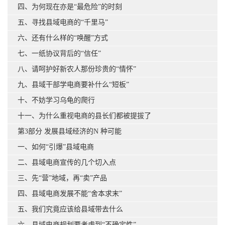
四、为何现在亦是“最危险”的时刻
五、寻找县域电商的“千里马”
六、还有什么样的“唤醒”方式
七、一纸协议背后的“信任”
八、请呵护好新农人那份珍贵的“情怀”
九、县域干部学电商要补什么“短板”
十、不妨学习乌龟的爬行
十一、为什么重视电商的县长们都被提拔了
第3部分 发展县域经济的N 种可能
一、如何“引爆”县域电商
二、县域电商宣传的几个切入点
三、先“营”地域，再“卖”产品
四、县域电商发展不能“舍本求末”
五、我们究竟应该给县域带去什么
六、县域电商规划要考虑到“不确定性”