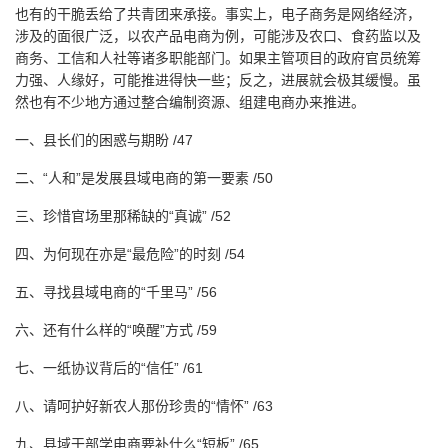
也有的干脆丢给了共青团来承接。事实上，电子商务是网络经济，
涉及的面很广泛，以农产品电商为例，可能涉及农口、食药监以及
商务、工信和人社等诸多职能部门。如果主管项目的政府官员统筹
力强、人缘好，可能推进得快一些；反之，进展就会极其缓慢。虽
然也有不少地方通过整合编制资源、组建电商办来推进。
一、县长们的困惑与期盼 /47
二、“人和”是发展县域电商的第一要素 /50
三、珍惜官场里那稀缺的“真诚” /52
四、为何现在亦是“最危险”的时刻 /54
五、寻找县域电商的“千里马” /56
六、还有什么样的“唤醒”方式 /59
七、一纸协议背后的“信任” /61
八、请呵护好新农人那份珍贵的“情怀” /63
九、县域干部学电商要补什么“短板” /65