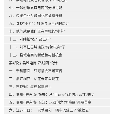
七、一起想象县域电商的无限可能
八、传统企业互联网化究竟有多难
九、寻找“小芳”：打造县域自己的网红
十、他们就是我们正在寻找的“小芳”
十二、别瞎扯“农产品上行”
十一、别再往县域输送“传统电商”了
十三、县域电商的新趋势与新机会
第4部分 县域电商“路线图”设计
一、千县前面：只可意会不可言传
二、浙江桐庐：站在未来看现在
三、吉林榆：赢在起跑线上
四、贵州· 黔东南· 施秉：从“世遗云”到“信息云”的蜕变
五、贵州· 黔东南· 台江：以双创之力“唤醒”呆萌苗寨
六、江苏丰县：一只苹果和一辆车也踏上了“数据云”