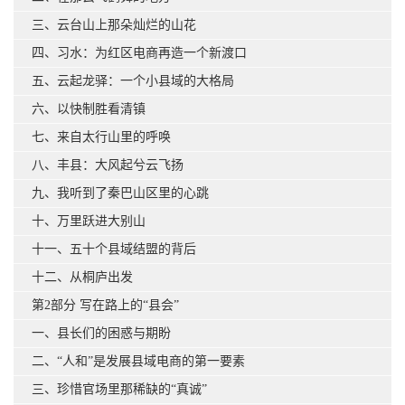
三、云台山上那朵灿烂的山花
四、习水：为红区电商再造一个新渡口
五、云起龙驿：一个小县域的大格局
六、以快制胜看清镇
七、来自太行山里的呼唤
八、丰县：大风起兮云飞扬
九、我听到了秦巴山区里的心跳
十、万里跃进大别山
十一、五十个县域结盟的背后
十二、从桐庐出发
第2部分 写在路上的“县会”
一、县长们的困惑与期盼
二、“人和”是发展县域电商的第一要素
三、珍惜官场里那稀缺的“真诚”