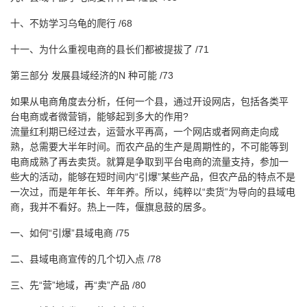
十、不妨学习乌龟的爬行 /68
十一、为什么重视电商的县长们都被提拔了 /71
第三部分 发展县域经济的N 种可能 /73
如果从电商角度去分析，任何一个县，通过开设网店，包括各类平
台电商或者微营销，能够起到多大的作用?
流量红利期已经过去，运营水平再高，一个网店或者网商走向成
熟，总需要大半年时间。而农产品的生产是周期性的，不可能等到
电商成熟了再去卖货。就算是争取到平台电商的流量支持，参加一
些大的活动，能够在短时间内“引爆”某些产品，但农产品的特点不是
一次过，而是年年长、年年养。所以，纯粹以“卖货”为导向的县域电
商，我并不看好。热上一阵，偃旗息鼓的居多。
一、如何“引爆”县域电商 /75
二、县域电商宣传的几个切入点 /78
三、先“营”地域，再“卖”产品 /80