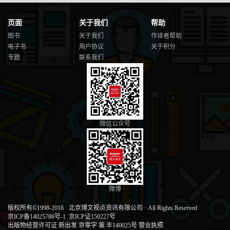
页面
关于我们
帮助
图书
关于我们
作译者帮助
电子书
用户协议
关于积分
专题
联系我们
微信公众号
微博
版权所有©1998-2016
·
北京博文视点资讯有限公司
·
All Rights Reserved
京ICP备14025786号-1
京ICP证150227号
出版物经营许可证 新出发 京零字 第 丰140025号
营业执照