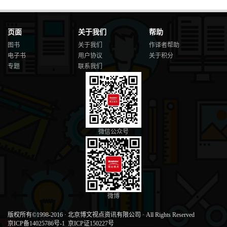
页面
关于我们
帮助
图书
关于我们
作译者帮助
电子书
用户协议
关于积分
专题
联系我们
微信公众号
微博
版权所有©1998-2016
·
北京博文视点资讯有限公司
·
All Rights Reserved
京ICP备14025786号-1
京ICP证150227号