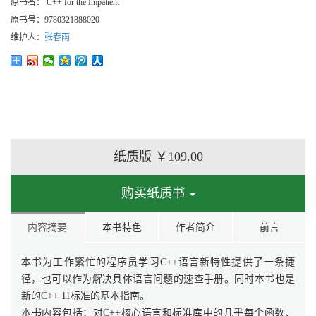
原书名：
C++ for the Impatient
原书号：
9780321888020
维护人：
张春雨
纸质版
￥109.00
购买纸质书
内容摘要
本书特色
作者简介
前言
本书为工作繁忙的程序员学习C++语言新特性提供了一条捷
径，也可以作为解决具体语言问题的速查手册。同时本书也是
新的C++ 11标准的基本指南。
本书内容包括：对C++核心语言和标准库中的几乎每个函数、