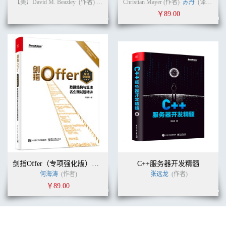
【美】David M. Beazley
(作者)
卢俊祥
(译者)
Christian Mayer (作者)
苏丹
(译者)
￥89.00
剑指Offer（专项强化版）：数据结构与算法名企面试题精讲
C++服务器开发精髓
何海涛
(作者)
张远龙
(作者)
￥89.00