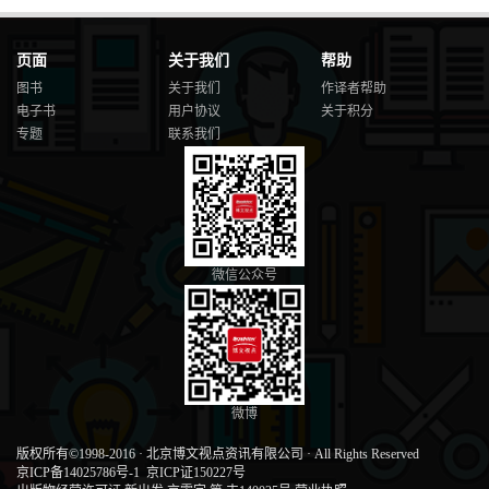
页面
关于我们
帮助
图书
关于我们
作译者帮助
电子书
用户协议
关于积分
专题
联系我们
微信公众号
微博
版权所有©1998-2016
·
北京博文视点资讯有限公司
·
All Rights Reserved
京ICP备14025786号-1
京ICP证150227号