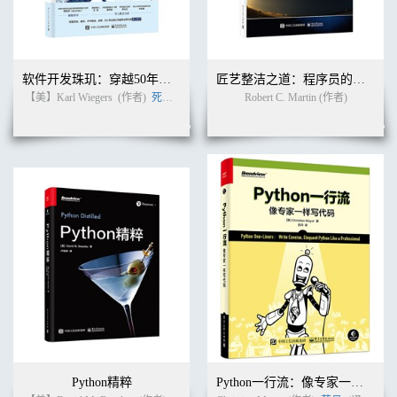
软件开发珠玑：穿越50年软件往事的60条戒律
匠艺整洁之道：程序员的职业修养（英文版）
【美】Karl Wiegers
(作者)
死月
(译者)
Robert C. Martin (作者)
Python精粹
Python一行流：像专家一样写代码