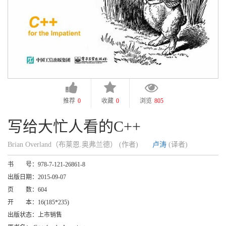
推荐
0
收藏
0
浏览
805
写给大忙人看的C++
Brian Overland（布莱恩.奥弗兰德） (作者)
卢涛
(译者)
书 号：
978-7-121-26861-8
出版日期：
2015-09-07
页 数：
604
开 本：
16(185*235)
出版状态：
上市销售