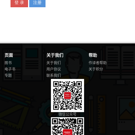
学习方法 / 089
学习内容 / 090
学习路径 / 091
3.2 精准搜索学习资料 / 093
3.3 高效学习的6 种方法 / 095
3.4 高效学习的36 种思维 / 097
3.5 数据分析的精进之道 / 112
数据分析的材质 / 112
数据分析的造型 / 113
页面
关于我们
帮助
数据分析的装饰 / 114
图书
关于我们
作译者帮助
数据分析的工艺 / 115
电子书
用户协议
关于积分
数据分析的层级 / 116
专题
联系我们
本 章 复 盘 / 117
第4 章 数据分析的基本方法 / 118
4.1 数据分析的5 个步骤 / 120
确认数据源是否正确 / 120
判断变化的程度如何 / 120
判断数据变化的周期如何 / 120
数据变化的前、后发生了什么 / 121
微信公众号
细分维度有哪些 / 121
4.2 数据分析的8 个状态 / 123
新的需求 / 123