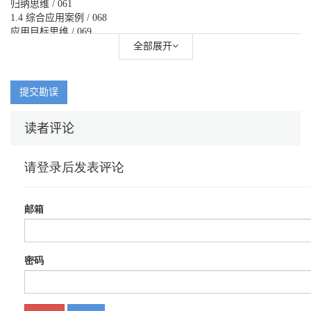
归纳思维 / 061
1.4 综合应用案例 / 068
应用目标思维 / 069
应用对比思维 / 070
全部展开
应用细分思维 / 071
应用溯源思维 / 071
应用相关思维 / 072
提交勘误
应用假设思维 / 072
应用逆向思维 / 072
读者评论
应用演绎思维 / 073
应用归纳思维 / 073
本 章 复 盘 / 075
第2 章 数据分析的工具 / 077
2.1 Excel：应用最广泛的数据分析工具之一 / 079
2.2 Tableau：敏捷的商务智能展现工具 / 080
2.3 SQL：结构化的查询语言 / 081
2.4 SPSS：老牌的统计分析工具 / 082
2.5 SAS：强大的统计分析工具 / 083
2.6 R：专业的数据分析工具 / 084
2.7 Python：重要的数据分析工具 / 085
本 章 复 盘 / 086
第3 章 数据分析的学习方法 / 087
3.1 数据分析学习指南 / 089