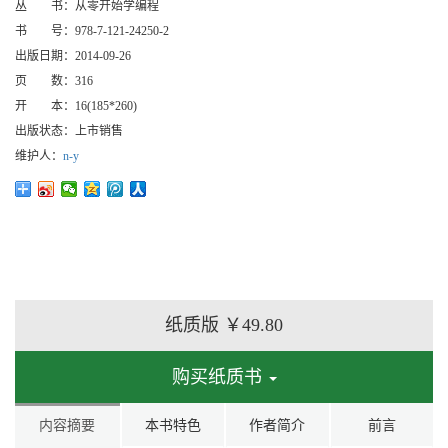
丛 书：
从零开始学编程
书 号：
978-7-121-24250-2
出版日期：
2014-09-26
页 数：
316
开 本：
16(185*260)
出版状态：
上市销售
维护人：
n-y
纸质版
￥49.80
购买纸质书
内容摘要
本书特色
作者简介
前言