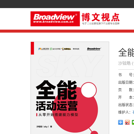
全
沙铉皓 
书 号
出版日期
页 数
开 本
出版状态
维护人：