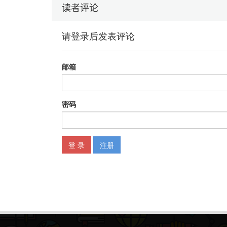
读者评论
2.3 创意策划能力
2.4 完整的项目策划流程
第3章 运营能力
3.1 分析和解决问题
3.2 数据管理和数据分析
3.2.1 基础数据管理能力
3.2.2 常见的数据分析思路（工具）
3.3 常用的运营手段工具库
3.3.1 三种场景的工作
3.3.2 三种类型的工作
3.3.3 三个阶段的工作
3.4 常用的营销和促销手段工具库
3.4.1 常用的营销工具
3.4.2 常用的促销工具
第4章 产品能力
4.1 从业务描述语言到需求描述语言
4.1.1 需求描述
4.1.2 业务需求描述
4.1.3 需求边界描述
4.1.4 用户需求描述
4.1.5 业务流程（产品功能逻辑）
4.1.6 原型图