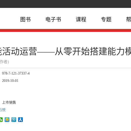
图书
电子书
课程
专题
能活动运营——从零开始搭建能力
(作者)
：
978-7-121-37337-4
：
2019-10-01
：
：
：
上市销售
石悦