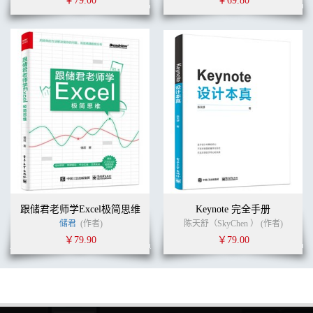
￥79.00
￥69.80
6.4.4 保存文件类型和连接 / 169
6.5 数据准备：优化数据模型 / 170
6.5.1 创建销售渠道维度 / 170
6.5.2 字段隐藏、名称改动、层级创建 / 171
6.5.3 创建文件夹 / 172
6.6 数据建模：创建基础公式 / 173
6.7 数据建模：创建进阶公式 / 178
6.7.1 Tableau的判断函数 / 178
6.7.2 Tableau的表函数 / 180
6.7.3 LOD公式 / 181
6.7.4 Tableau 筛选顺序 / 185
第7章 Tableau建模进阶 / 188
7.1 销售分析 / 188
7.1.1 创建销售趋势柱形图（A1） / 188
7.1.2 创建销售金额与销售利润双轴图（A1） / 189
跟储君老师学Excel极简思维
Keynote 完全手册
7.1.3 创建销售环比、同比表（A2） / 190
储君
(作者)
陈天舒（SkyChen ） (作者)
7.1.4 创建线上/线下销售金额占比、产品类销售金额占比饼图
￥79.90
￥79.00
（A3、A4） / 190
7.1.5 创建销售地图（A5） / 191
7.2 销售分析：创建仪表板 / 193
7.2.1 仪表板筛选器设置 / 193
7.2.2 图表位置空间调整 / 194