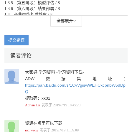
1.3.5 第五阶段：模型评估 / 8
1.3.6 第六阶段：结果部署 / 8
1.4 商业智能的成熟度 / 8
1.5 商业智能基础术语 / 11
全部展开
1.5.1 数据库概念 / 11
1.5.2 数据表关系 / 13
1.5.3 数据库浏览 / 16
提交勘误
1.5.4 BI工具 / 17
1.6 数据源：Adventure Works数据库简介 / 18
读者评论
XII 1.7 安装SQL产品及数据库指南 / 21
第2章 商业智能视觉呈现理论 / 25
2.1 视觉构图的基本理念 / 25
大家好 学习资料 -学习资料下载-
2.1.1 视觉构图元素 / 25
ADW数据集地址：
2.1.2 视觉构图原则 / 27
https://pan.baidu.com/s/1CvVgiswWEHCkcpnbW6dDp
2.1.3 视觉草图工具 / 29
2.2 视觉图形的基本介绍 / 30
Q
2.2.1 图表分类 / 31
提取码：xk82
2.2.2 图表的功能 / 34
Adrian Lei
发表于 2019/7/19 18:45:20
Power BI和Tableau建模篇
第3章 Power BI建模基础 / 36
3.1 工具安装：Power BI Desktop / 36
资源在哪里可以下载
3.1.1 Power BI的版本、许可介绍 / 36
richwong
发表于 2019/7/19 11:09:09