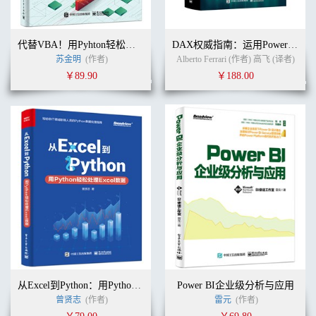
5.1.2 发布报表内容 / 137
5.1.3 内容类型简介 / 139
5.1.4 Power BI Desktop读取Power BI Online数据源 / 140
代替VBA！用Pyhton轻松实现Excel编程
DAX权威指南：运用Power BI、SQL Server Analysis Services和Excel实现商业智能分析（第2版）
5.2 Power BI Online的特色功能介绍 / 141
苏金明
(作者)
Alberto Ferrari (作者) 高飞 (译者)
5.2.1 自然语言查询 / 141
￥89.90
￥188.00
5.2.2 快速见解 / 143
5.2.3 创建仪表板 / 143
5.3 共享仪表板和OneDrive数据源 / 145
5.3.1 共享仪表板 / 145
5.3.2 分享数据源 / 147
5.3.3 Power BI Mobile / 149
5.4 数据刷新设置 / 151
第6章 Tableau建模基础 / 153
6.1 工具安装：Tableau Desktop / 153
6.1.1 Tableau Desktop 界面简介 / 154
6.1.2 Tableau Prep 界面简介 / 155
6.2 数据准备：Tableau Prep / 156
6.3 数据建模：联合事实表 / 162
6.4 数据建模：联接多数据源 / 164
6.4.1 左侧联接 / 164
从Excel到Python：用Python轻松处理Excel数据
Power BI企业级分析与应用
6.4.2 1表多次添加 / 165
曾贤志
(作者)
雷元
(作者)
6.4.3 手动调整联接字段 / 167