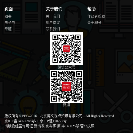
7.2.3 字体格式调整 / 194
7.2.4 数字格式调整 / 194
页面
关于我们
帮助
7.2.5 动态标题 / 195
图书
关于我们
作译者帮助
7.2.6 设置图表为筛选器 / 195
电子书
用户协议
关于积分
7.2.7 添加筛选器 / 196
专题
联系我们
7.2.8 调整筛选器样式 / 197
7.2.9 设置浮动图例 / 197
7.2.10 下钻销售趋势 / 198
7.3 销售分析——完善地图 / 198
7.3.1 添加州地图及LOD计算字段 / 198
7.3.2 设置地图筛选器 / 200
7.3.3 制作VIZ in Tooltip / 202
微信公众号
7.4 产品销售分析 / 204
7.4.1 创建产品订单数量趋势图（B1） / 204
7.4.2 创建产品销售数量散点图（B2） / 205
7.5 客户分析 / 209
7.5.1 创建统计排名（C1） / 209
7.5.2 控制排序内容 / 210
微博
7.5.3 创建显示排名参数 / 212
7.5.4 计算客户渗透率 / 213
版权所有©1998-2016
·
北京博文视点资讯有限公司
·
All Rights Reserved
7.6 销售业绩分析 / 218
京ICP备14025786号-1
京ICP证150227号
7.6.1 运用数据混合模式 / 218
出版物经营许可证 新出发 京零字 第 丰140025号
营业执照
7.6.2 计算销售任务达成率 / 219