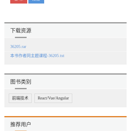
4.1.3 创建销售地图 / 73
4.1.4 创建产品类别占比与销售渠道占比饼图 / 74
4.1.5 创建同比、环比卡片图 / 76
4.2 销售分析——增加销售渠道维度、优化地理表 / 78
4.2.1 增加销售渠道维度 / 78
下载资源
4.2.2 优化地理表信息 / 82
4.3 产品销售分析 / 84
4.3.1 创建产品度量与草图 / 85
36205.rar
4.3.2 创建簇状条形图 / 86
本书作者同主题课程-36205.txt
4.3.3 创建销售利润率箱形图 / 87
4.3.4 创建产品分布散点图 / 88
4.3.5 创建层级筛选器 / 90
4.4 客户分析 / 92
4.4.1 创建客户度量和草图 / 92
图书类别
4.4.2 创建客户消费排名 / 94
4.4.3 计算客户渗透率 / 95
4.4.4 创建客户消费TreeViz图 / 97
前端技术
React/Vue/Angular
4.5 销售业绩分析 / 98
4.5.1 查询、编辑销售任务元数据 / 99
4.5.2 创建折线和簇状柱形图 / 102
4.5.3 理解隐性上下文转换 / 103
推荐用户
4.5.4 创建销售人员排名表 / 105