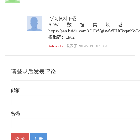
3.1.2 Power BI Desktop界面简介 / 38
3.2 数据准备：获取SQL或Excel数据源 / 39
3.2.1 获取SQL数据源 / 39
-学习资料下载-
3.2.2 获取Excel数据源 / 42
ADW数据集地址：
3.3 数据准备：优化数据模型 / 43
https://pan.baidu.com/s/1CvVgiswWEHCkcpnbW
3.3.1 集中放置度量 / 43
提取码：xk82
3.3.2 重命名字段 / 44
3.3.3 删除冗余列 / 44
Adrian Lei
发表于 2019/7/19 18:45:04
3.3.4 筛选表行 / 45
3.3.5 调整字段属性 / 45
3.3.6 创建层级 / 46
3.4 数据建模：建立表关联 / 47
3.4.1 SQL表关联 / 47
3.4.2 Excel表关联 / 51
3.5 数据建模：创建度量 / 54
3.6 数据建模：创建进阶度量 / 56 3.7 数据建模：DAX基础知识 /
59
3.7.1 DAX的重要概念 / 59
3.7.2 DAX函数简介 / 61
第4章 Power BI建模进阶 / 70
4.1 销售分析——创建销售趋势报表页 / 70
4.1.1 创建销售度量 / 70
4.1.2 创建销售趋势图 / 72