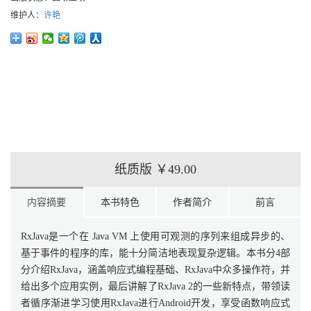
维护人：
许艳
纸质版
￥49.00
内容摘要
本书特色
作者简介
前言
RxJava是一个在 Java VM 上使用可观测的序列来组成异步的、
基于事件的程序的库，能十分简洁地表现复杂逻辑。本书分4部
分介绍RxJava，涵盖响应式编程基础、RxJava中众多操作符，并
给出多个应用实例，最后讲解了RxJava 2的一些新特点，带领读
者循序渐进学习使用RxJava进行Android开发，享受函数响应式