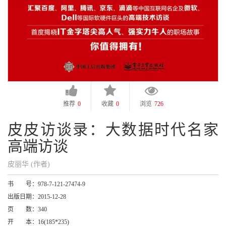
推荐
0
收藏
0
浏览
726
皮皮访谈录：大数据时代名家
高端访谈
皮丽华 (作者)
书 号：
978-7-121-27474-9
出版日期：
2015-12-28
页 数：
340
开 本：
16(185*235)