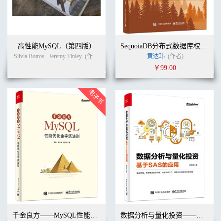
巴巴来袭 205
第4章 大型分布式软件架构篇 213
4.1 阿里巴巴高级架构师强琦：淘宝天猫双11秒杀背后的高并发核心
架构 213
4.2 腾讯社交运维专家周小军： 2亿QQ峰值在线并发背后的分布式
高性能MySQL（第四版）
SequoiaDB分布式数据库权威指南
存储架构 218
Silvia Botros
Jeremy Tinley
(作者)
宁海元
周振兴
黄达玮
张新铭
(作者)
(译者)
4.3 京东高级架构师袁航：双11秒杀背后的NoSQL数据库与分布式
￥99.00
存储 226
4.4 京东开放云高级总监：京东618零宕机背后的京东云核心架构
230
4.5 京东云平台架构师桂创华：他主导的京东分布式存储平台，支
持京东数百个业务 235
4.6 1号店技术总监黄哲铿：大型电商网站的IT架构 238
4.7 奇虎360高级专家王超： 360如何做到任意一款产品开发周期不
超过一个月 244
4.8 美团网业务核心系统架构师陈义宏：美团“狂拜访，狂上单”背
后的高并发核心架构 249
4.9 滴滴打车技术总监杨振麟：管理靠盯、技术靠练、办法靠想、
潜力靠逼 254
4.10 超级课程表CTO茹云峰：他如何做到23岁成为网易最年轻系统
架构师 259
4.11 PMC存储架构师张冬：大话存储 264
千金良方——MySQL性能优化金字塔法则
数据分析与量化投资——基于SAS的应用