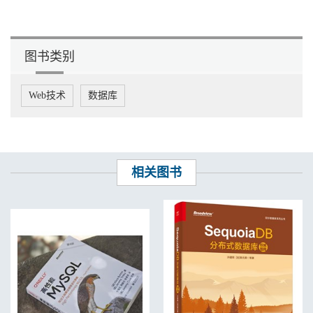
云的整合 116
3.5 微软技术中心架构师韩凯：看完SQL Server 2014的ITPUB网友
互动，想不升级都难 125
3.6 携程网高级DBA任赟婷：携程DBA女神如何管理300台MySQL
图书类别
和Mongo 133
3.7 58同城架构师沈剑：一切抛开业务的数据设计都是耍流氓 137
3.8 易车网高级DBA高继伟： MySQL比SQL Server差在哪儿 140
Web技术
数据库
3.9 达梦董事长冯裕才：坚持30年，只为数据库中国梦 146
3.10 达梦国产数据库DBA黄海明：选择达梦，国家情感优先还是客
户价值优先 154
3.11 全球母婴第一社区宝宝树运维总监刘秋歧： 2亿张宝宝照片背
后的DBA 之道 157
3.12 Oracle ACE杨志洪： 12年DBA心得——数据库故障三分天注
相关图书
定，七分 是人为 166
3.13 蓝色曙光数据库总监史跃东：房子、车子、妻子、孩子，做
DBA一切 都有 171
3.14 前东软高级DBA敬勇：为什么这7年他一直钟情于“社会保障系
统” 180
3.15 ITPUB版主DBA怀晓明：是什么让他对DBA坚守十年 185
3.16 80后摇滚DBA高强：做音乐的人如何做IT 190
3.17 ITPUB DBA网友热议国产数据库：国产数据的雄起，靠去IOE
还是自身实力 196
3.18 ITPUB DBA网友热议首家银行系统“去IOE”： Oracle渐去，阿里