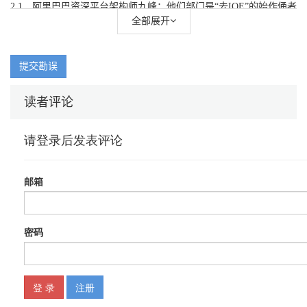
2.1 阿里巴巴资深平台架构师九峰：他们部门是“去IOE”的始作俑者
52
全部展开
2.2 腾讯云资深技术专家于江：腾讯云的两大杀手锏 57
2.3 网易云技术总监陈谔：网易云如何支撑云音乐+云课堂+云笔记
+云阅读 62
提交勘误
2.4 网易云存储架构师来东敏：他设计的网易云存储支撑了网易30
多个产品 67
读者评论
2.5 戴尔任意云专家NewMan Wong/Lijun Zhang：他为什么说，云
计算不是双刃剑 71
2.6 戴尔任意云专家NewMan Wong/Lijun Zhang：戴尔任意云如何
做到“任意” 79
2.7 SAP中国顾问协会创始人伍昊献： SAP未来是否更名为SAP
HANA Cloud 86
2.8 柴静“穹顶之下”的网友献计献策：云计算如何治理雾霾 91
第3章 数据库性能优化与实践篇 96
3.1 阿里巴巴RDS首席产品架构师何云飞：阿里云数据库RDS架构
的演进之路 96
3.2 阿里巴巴架构师杨传辉：双11支付宝核心数据库OceanBase的前
世今生 103
3.3 阿里巴巴分布式数据库负责人沈询： 6年间他只做一件事——
淘宝分布式数据库TDDL/DRD 108
3.4 微软技术中心架构师韩凯： SQL Server 2014与Windows Azure