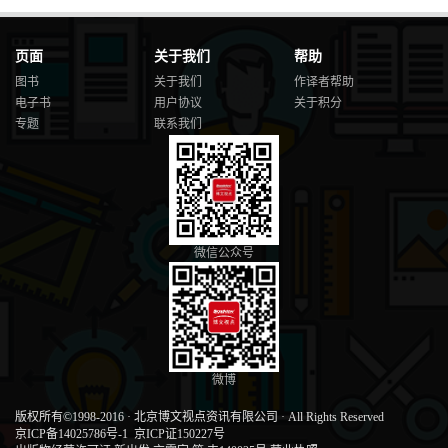
页面
关于我们
帮助
图书
关于我们
作译者帮助
电子书
用户协议
关于积分
专题
联系我们
微信公众号
微博
版权所有©1998-2016
·
北京博文视点资讯有限公司
·
All Rights Reserved
京ICP备14025786号-1
京ICP证150227号