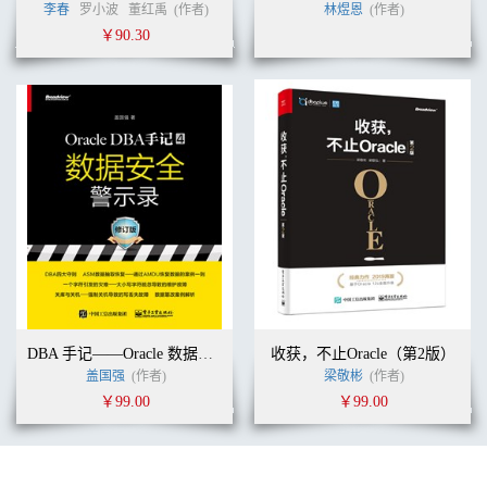
4.12 ITPUB网友热议淘宝数据吹牛： TPS最大是工行不是淘宝，
李春
罗小波
董红禹
(作者)
林煜恩
(作者)
QPS最大是移动不是淘宝 269
￥90.30
第5章 IDC与数据中心运维篇 274
5.1 听云总裁张涛：抛开性能问题谈体验都是耍流氓 274
5.2 沃趣科技创始人陈栋：数据库运维高枕无忧之秘诀 279
5.3 ITPUB网友热议IBM开放POWER：是好事还是坏事 . 284
5.4 ITPUB网友热议IT运维：运维就是消防员，只要宕机夜里3点也
得“救火” 291
5.5 ITPUB网友热议去哪儿网:“真假保单”系统故障Or逐利玄机 296
5.6 ITPUB网友热议密码泄露风波：密码不安全，换脸靠谱吗 300
第6章 职场生涯与创业篇 304
6.1 Linux创业达人陈荣友：青春岁月，身不由己 304
6.2 SaaS创业达人陈磊：创业方向最重要 310
6.3 机器人创业达人皮光明：我眼中的机器人 315
6.4 智能家居创业达人周成虎：创业是一种人生信仰 319
6.5 让我们一起追忆IT男女的那些苦与乐，酸与甜 325
DBA 手记——Oracle 数据安全的警示与原则
收获，不止Oracle（第2版）
盖国强
(作者)
梁敬彬
(作者)
￥99.00
￥99.00