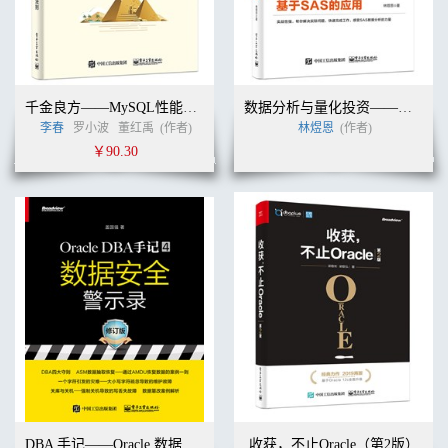
................................................................................................62
3.9 基本服务配置清单
........................................................................................................63
3.10 添加一个外部模块到PostgreSQL服务中
..................................................................64
3.11 使用已安装的模块
千金良方——MySQL性能优化金字塔法则
数据分析与量化投资——基于SAS的应用
......................................................................................................68
李春
罗小波
董红禹
(作者)
林煜恩
(作者)
3.12 管理已安装的扩展
￥90.30
......................................................................................................70
第4章 服务控
制.......................................................................................................
4.1 介绍
...........................................................................................................
4.2 手动启动数据库服务
....................................................................................................75
4.3 安全快速地停止服务
....................................................................................................77
4.4 在紧急情况下关闭服务
................................................................................................77
4.5 重新加载服务配置文件
................................................................................................78
4.6 快速重启服务
..........................................................................................................
DBA 手记——Oracle 数据安全的警示与原则
收获，不止Oracle（第2版）