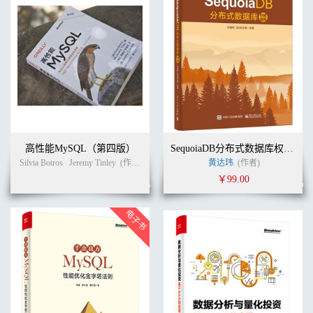
2.14 列出数据库中的扩展模块
..........................................................................................48
2.15 理解对象的依赖关系
..................................................................................................49
第3章 配
置.........................................................................................................
52
3.1 介绍
...........................................................................................................
3.2 阅读手册（RTFM）
.....................................................................................................53
高性能MySQL（第四版）
SequoiaDB分布式数据库权威指南
3.3 规划一个新数据库
Silvia Botros
Jeremy Tinley
(作者)
宁海元
周振兴
黄达玮
张新铭
(作者)
(译者)
........................................................................................................54
￥99.00
3.4 在程序中更改参数
........................................................................................................55
3.5 查看当前的配置参数
....................................................................................................57
3.6 哪些参数为非默认设置
................................................................................................58
3.7 更新参数文件
..........................................................................................................
3.8 为特定用户组设置参数