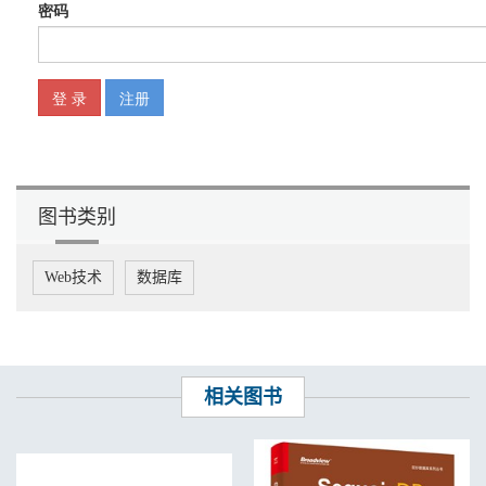
........................................................................................27
2.4 定位数据库服务的数据文件
........................................................................................28
2.5 定位数据库服务的日志文件
........................................................................................31
2.6 定位数据库的系统标识
................................................................................................33
2.7 列出数据库服务中的数据库
........................................................................................35
2.8 数据库中有多少张表
图书类别
....................................................................................................38
2.9 一个数据库占用了多少磁盘空间
................................................................................40
Web技术
数据库
PostgreSQL 9 Administration Cookbook（第2版）中文版
XX
2.10 一张表占用了多少磁盘空间
......................................................................................41
2.11 哪张表是最大的表
......................................................................................................42
相关图书
2.12 表里有多少行记录
......................................................................................................43
2.13 快速估算表里的记录总数
..........................................................................................44