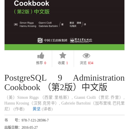
推荐
0
收藏
1
浏览
834
PostgreSQL 9 Administration
Cookbook （第2版）中文版
（美）Simon Riggs （西蒙.里格斯）, Gianni Ciolli（贾尼.乔里）,
Hannu Krosing（汉努.克劳辛）, Gabriele Bartolini（加布里埃.巴托里
尼） (作者)
黄坚
(译者)
书 号：
978-7-121-28596-7
出版日期：
2016-05-27