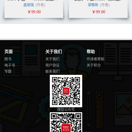
4.7 阻止新的连接
盖国强
(作者)
梁敬彬
(作者)
..........................................................................................................
￥99.00
￥99.00
4.8 限制每个用户只允许一个会话
....................................................................................83
4.9 断开用户连接
..........................................................................................................
4.10 为多租户进行数据库设计
..........................................................................................86
页面
关于我们
帮助
4.11 使用多个模式（schema）
..........................................................................................87
图书
关于我们
作译者帮助
4.12 单独给用户分配数据库
电子书
用户协议
关于积分
..............................................................................................89
专题
联系我们
目录
XXI
4.13 在一个系统上运行多个服务
......................................................................................90
4.14 配置连接池
..........................................................................................................
微信公众号
4.15 在相同的主机和端口上访问多个服务
......................................................................95
第5章 表和数
据.......................................................................................................