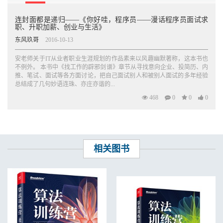
程序员的第二生活支点
连封面都是递归——《你好哇，程序员——漫话程序员面试求
程序员的年龄怎么着了
职、升职加薪、创业与生活》
东风玖哥
2016-10-13
不要让自己成为问题
安老师关于IT从业者职业生涯规划的作品素来以风趣幽默著称，这本书也
怎样才能多读一些书
不例外。 本书中《找工作的辟邪剑谱》章节从寻找意向企业、投简历、内
推、笔试、面试等各方面讨论，把自己面试别人和被别人面试的多年经验
伤心小箭，你中了几枝
总结成了几句妙语连珠、亦庄亦谐的...
什么仇什么怨
468
0
0
0
看看你离优秀有多远
问题去哪儿啦
相关图书
怎样成为技术达人
一张图道尽程序员的出路
技术人员为什么要写博客
程序员和女朋友（男版）