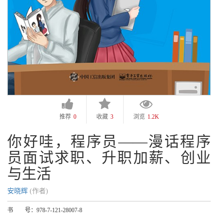
推荐
0
收藏
3
浏览
1.2K
你好哇，程序员——漫话程序
员面试求职、升职加薪、创业
与生活
安晓辉
(作者)
书 号：
978-7-121-28007-8