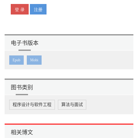
软件开发的十八般乐趣
你的幸运女神呢
那些害死程序员的细节
千奇百怪的程序员
电子书版本
咦，你也在混日子啊
Epub
Mobi
让程序员无语的那些事儿
多任务的神话
乐观的程序员
图书类别
怎么告别“混日子”
程序设计与软件工程
算法与面试
一个老程序员的2014
坦承无知有多难
就这几点，提高工作效率
相关博文