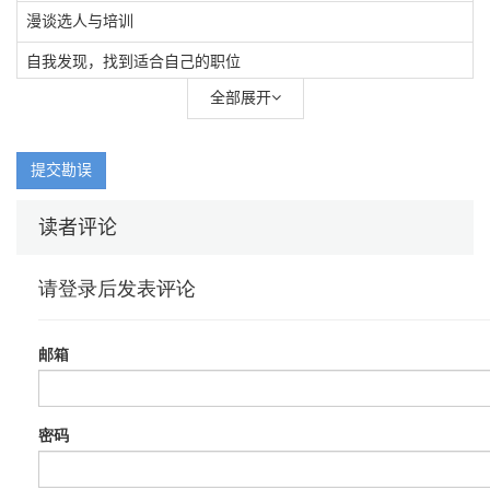
漫谈选人与培训
自我发现，找到适合自己的职位
全部展开
亲爱的“程序猿”们怎么找工作
找工作的辟邪剑谱
提交勘误
薪资，你是我不能言说的伤
程序员该不该考虑初创公司
读者评论
任性，春节前辞职
让程序员跳槽的非钱原因
无Bug不生活
谁是为加班而生的
别说“我已经很努力了”
程序员的生活就这样吗