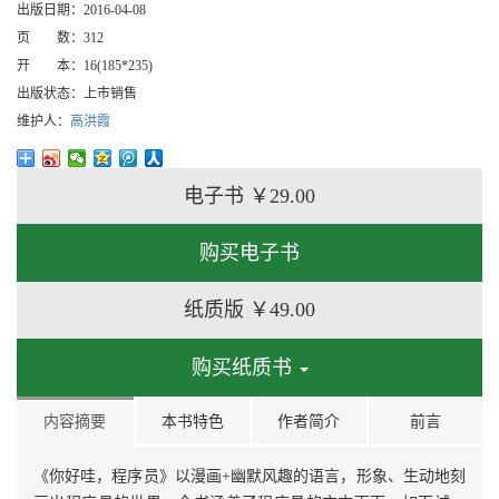
出版日期：
2016-04-08
页 数：
312
开 本：
16(185*235)
出版状态：
上市销售
维护人：
高洪霞
电子书
￥29.00
购买电子书
纸质版
￥49.00
购买纸质书
内容摘要
本书特色
作者简介
前言
《你好哇，程序员》以漫画+幽默风趣的语言，形象、生动地刻