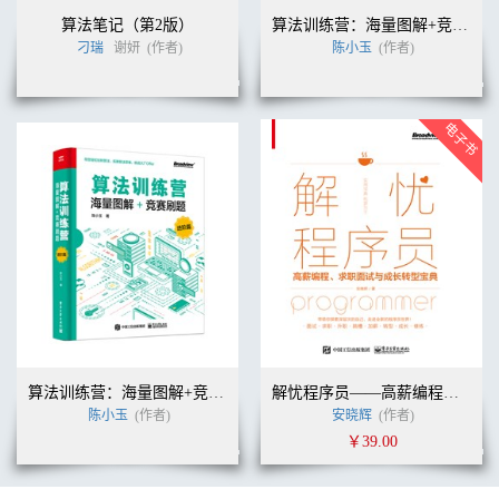
算法笔记（第2版）
算法训练营：海量图解+竞赛刷题（入门篇）
刁瑞
谢妍
(作者)
陈小玉
(作者)
算法训练营：海量图解+竞赛刷题（进阶篇）
解忧程序员——高薪编程、求职面试与成长转型宝典
陈小玉
(作者)
安晓辉
(作者)
￥39.00