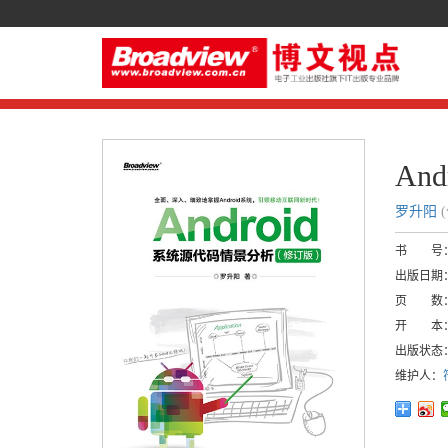
An
罗升阳
书 号
出版日期
页 数
开 本
出版状态
维护人：