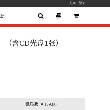
注册
登录
帮助
版）（含CD光盘1张）
纸质版
￥129.00