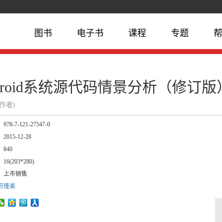
图书
电子书
课程
专题
droid系统源代码情景分析（修订
(作者)
：
978-7-121-27547-0
：
2015-12-28
：
840
：
16(203*280)
：
上市销售
符隆美