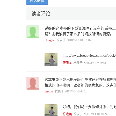
提交勘误
第7章 Activity组件的启动过程
第8章 Service组件的启动过程
读者评论
第9章 Android系统广播机制
说好的这本书的下载资源呢？没有的话书上
第10章 Content Provider组件的实现原理
载？害我浪费了那么多时间找所谓的资源。
Honghei
发表于 2018/3/11 10:37:16
第11章 Zygote和System进程的启动过程
第12章 Android应用程序进程的启动过程
http://www.broadview.com.
第13章 Android应用程序的消息处理机制
符隆美
发表于 2018/8/6 15:36:43
第14章 Android应用程序的键盘消息处理机制
这本书能不能出电子版？虽然已经在多看购买
第15章 Android应用程序线程的消息循环模型
格式的电子书啊，读者能的很焦急的。这点你们
第16章 Android应用程序的安装和显示过程
seachal
发表于 2017/4/3 16:47:10
好的，我们马上要做修订版，到
符隆美
发表于 2017/7/13 10:20:24