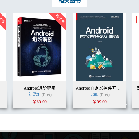
相关图书
Android进阶解密
Android自定义控件开发入门与实战
刘望舒
(作者)
启舰
(作者)
￥69.00
￥99.00