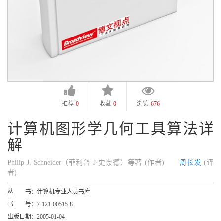
推荐
0
收藏
0
浏览
676
计算机图形学几何工具算法详
解
Philip J. Schneider（菲利普 J·史奈德）等著 (作者)
周长发
(译
者)
丛 书：
计算机专业人员书库
书 号：
7-121-00515-8
出版日期：
2005-01-04