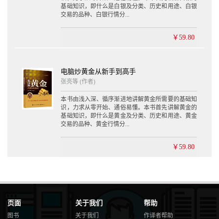
4.1.1 反转形态 75
基础知识，即什么是白银及分类、历史和用途、白银
4.1.2 反转形态的特征 75
交易的品种、白银行情分...
4.1.3 持续形态 77
4.2 反转形态实战技巧 78
￥59.80
4.2.1 头肩形反转形态实战技巧 78
4.2.2 倒头肩形反转形态实战技巧 80
4.2.3 双重顶和双重底反转形态实战技巧 82
4.2.4 V形反转形态实战技巧 85
电脑炒黄金从新手到高手
4.3 持续形态实战技巧 87
张亮等 (作者)
4.3.1 三角形持续形态实战技巧 87
4.3.2 旗形持续形态实战技巧 91
本书由浅入深、循序渐进地讲解黄金所需要的基础知
识，力求从零开始、通俗易懂。本书首先讲解黄金的
4.3.3 楔形持续形态实战技巧 92
基础知识，即什么是黄金及分类、历史和用途、黄金
第5章 电脑炒原油的EXPMA分析技巧 95
交易的品种、黄金行情分...
5.1 初识EXPMA 96
5.1.1 EXPMA概述 96
￥59.80
5.1.2 EXPMA的参数设置 96
5.2 60分钟图的EXPMA实战做多技巧 100
5.2.1 EXPMA金叉做多技巧 100
5.2.2 EXPMA多头行情中的短期EXPMA线附近做多技巧 101
5.2.3 EXPMA多头行情中的短期EXPMA线假跌破做多技巧 103
5.3 60分钟图的EXPMA实战做空技巧 104
页面
关于我们
帮助
5.3.1 EXPMA死叉做空技巧 104
图书
关于我们
作译者帮助
5.3.2 EXPMA空头行情中的短期EXPMA线附近做空技巧 105