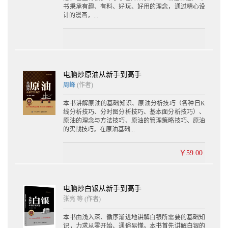
3.1.1 上升趋势 52
书秉承有趣、有料、好玩、好用的理念，通过精心设
3.1.2 横向整理趋势 53
计的漫画，...
3.1.3 下降趋势 53
3.2 趋势线应用实战 54
3.2.1 趋势线的定义 54
3.2.2 趋势线的类型 55
3.2.3 趋势线的作用 55
电脑炒原油从新手到高手
3.2.4 上升支撑线和下降压力线 56
周峰
(作者)
3.2.5 慢速上升趋势线和慢速下降趋势线 57
3.2.6 快速上升趋势线和快速下降趋势线 58
本书讲解原油的基础知识、原油分析技巧（各种日K
3.2.7 新的上升趋势线和新的下降趋势线 60
线分析技巧、分时图分析技巧、基本面分析技巧）、
3.2.8 上升趋势线的实战技巧 61
原油的理念与方法技巧、原油的管理策略技巧、原油
3.2.9 下降趋势线的实战技巧 63
的实战技巧。在原油基础...
3.2.10 趋势线应用注意事项 65
3.3 管道线应用实战 65
￥59.00
3.4 压力线和支撑线应用实战 67
3.4.1 压力线和支撑线的含义 67
3.4.2 支撑线和压力线的作用 69
3.4.3 支撑线和压力线的重要性及突破确认 69
电脑炒白银从新手到高手
3.5 黄金分割线应用实战 70
张亮 等 (作者)
第4章 电脑炒原油的形态分析技巧 74
本书由浅入深、循序渐进地讲解白银所需要的基础知
4.1 形态概述 75
识，力求从零开始、通俗易懂。本书首先讲解白银的