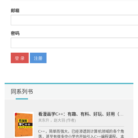
2.1 K线概述 27
2.1.1 K线的组成 27
2.1.2 K线的分类 28
2.1.3 K线运用要注意的问题 30
2.2 单根K线 31
2.2.1 强势K线 31
2.2.2 较强势K线 32
2.2.3 弱强势K线 32
2.2.4 无势K线 33
2.2.5 单根K线应用技巧 34
2.3 K线实战做多技巧 35
2.3.1 早晨之星实战做多技巧 35
2.3.2 平底和塔形底实战做多技巧 37
2.3.3 锤头线和倒锤头线实战做多技巧 38
同系列书
2.3.4 红三兵和两红夹一黑实战做多技巧 40
2.4 K线实战做空技巧 43
2.4.1 黄昏之星实战做空技巧 43
2.4.2 平顶和塔形顶实战做空技巧 44
看漫画学C++：有趣、有料、好玩、好用（全彩入门版）
2.4.3 射击之星和吊颈线实战做空技巧 46
关东升 ，赵大羽
(作者)
2.4.4 黑三兵和两黑夹一红实战做空技巧 48
第3章 电脑炒原油的趋势分析技巧 51
C++，简单而强大，已经渗透到计算机领域的各个角
3.1 趋势概述 52
落，甚至有很多中小学也开始引入C++编程课程。 本