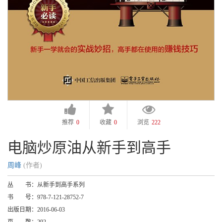
推荐
0
收藏
0
浏览
222
电脑炒原油从新手到高手
周峰
(作者)
丛 书：
从新手到高手系列
书 号：
978-7-121-28752-7
出版日期：
2016-06-03