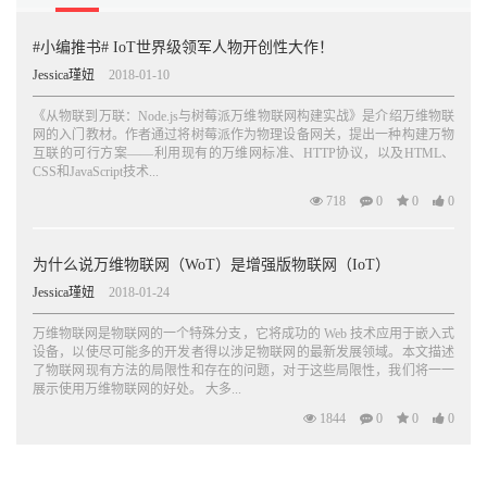
1.4.6 万维物联网的弊端
............................................................................ 25
#小编推书# IoT世界级领军人物开创性大作！
1.5 总结
............................................................................................................
Jessica瑾妞
2018-01-10
26
《从物联到万联：Node.js与树莓派万维物联网构建实战》是介绍万维物联
网的入门教材。作者通过将树莓派作为物理设备网关，提出一种构建万物
2 你好，万维物联网...................................................................27
互联的可行方案——利用现有的万维网标准、HTTP协议，以及HTML、
2.1 初识万维物联网设备
CSS和JavaScript技术...
.................................................................................... 28
718
0
0
0
2.1.1 主角登场：树莓派
............................................................................ 29
2.2 练习1——在万维物联网上浏览一个设备
为什么说万维物联网（WoT）是增强版物联网（IoT）
.................................................. 30
2.2.1 第1 部分——Web 作为用户界面
Jessica瑾妞
2018-01-24
.................................................... 30
2.2.2 第2 部分——Web 作为API
万维物联网是物联网的一个特殊分支，它将成功的 Web 技术应用于嵌入式
设备，以使尽可能多的开发者得以涉足物联网的最新发展领域。本文描述
............................................................. 34
了物联网现有方法的局限性和存在的问题，对于这些局限性，我们将一一
2.2.3 小结
展示使用万维物联网的好处。 大多...
.................................................................................................... 39
1844
0
0
0
2.3 练习2——从一个WoT 传感器中轮询数据
................................................ 40
2.3.1 第1 部分——轮询当前传感器读
数................................................. 40