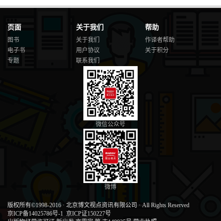
2.3.2 第2 部分——轮询和绘制传感器读
数............................................. 41
页面
关于我们
帮助
2.3.3 第3 部分——实时更新数
据............................................................. 42
图书
关于我们
作译者帮助
2.3.4 小结
电子书
用户协议
关于积分
.................................................................................................... 44
专题
联系我们
2.4 练习3——作用于现实世界
.......................................................................... 44
2.4.1 第1 部分——使用一个表单来更新显示的文
字............................. 44
2.4.2 第2 部分——创建你自己的表单来控制设
备................................. 46
微信公众号
2.4.3 小结
.................................................................................................... 48
2.5 练习4——让别人知道你的设备存在
.......................................................... 49
2.5.1 小结
.................................................................................................... 52
2.6 练习5——创建你的第一个物理网聚合应用
微博
.............................................. 53
版权所有©1998-2016
·
北京博文视点资讯有限公司
·
All Rights Reserved
2.6.1 小结
京ICP备14025786号-1
京ICP证150227号
.................................................................................................... 55