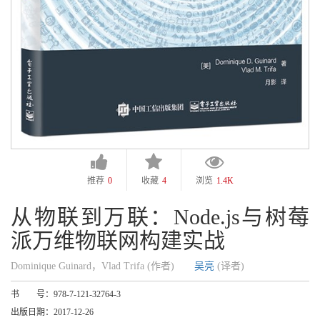
推荐
0
收藏
4
浏览
1.4K
从物联到万联：Node.js与树莓
派万维物联网构建实战
Dominique Guinard，Vlad Trifa (作者)
吴亮
(译者)
书 号：
978-7-121-32764-3
出版日期：
2017-12-26