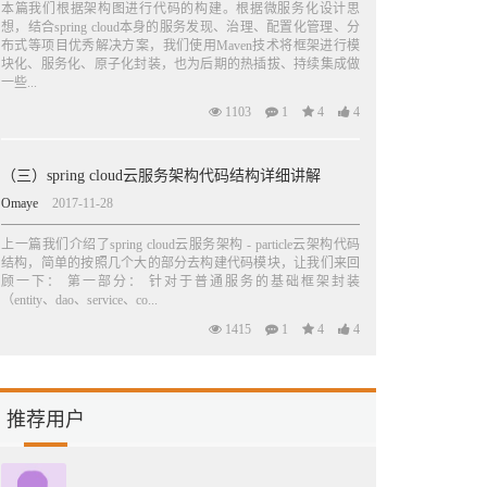
本篇我们根据架构图进行代码的构建。根据微服务化设计思
想，结合spring cloud本身的服务发现、治理、配置化管理、分
布式等项目优秀解决方案，我们使用Maven技术将框架进行模
块化、服务化、原子化封装，也为后期的热插拔、持续集成做
一些...
1103
1
4
4
（三）spring cloud云服务架构代码结构详细讲解
Omaye
2017-11-28
上一篇我们介绍了spring cloud云服务架构 - particle云架构代码
结构，简单的按照几个大的部分去构建代码模块，让我们来回
顾一下： 第一部分： 针对于普通服务的基础框架封装
（entity、dao、service、co...
1415
1
4
4
推荐用户